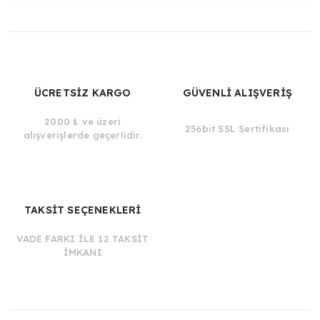
ÜCRETSİZ KARGO
GÜVENLİ ALIŞVERİŞ
2000 ₺ ve üzeri
256bit SSL Sertifikası
alışverişlerde geçerlidir.
TAKSİT SEÇENEKLERİ
VADE FARKI İLE 12 TAKSİT
İMKANI