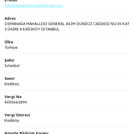
E-mail
tnlgalasmartkocaeli@gmail.com
Adres
OSMANAĞA MAHALLESİ GENERAL ASIM GÜNDÜZ CADDESİ NO:35 KAT
2 DAİRE 8 KADIKÖY İSTANBUL
Ülke
Türkiye
Şehir
İstanbul
Semt
Kadıköy
Vergi No
4030662894
Vergi Dairesi
Kadıköy
Havale Bildirim Formu