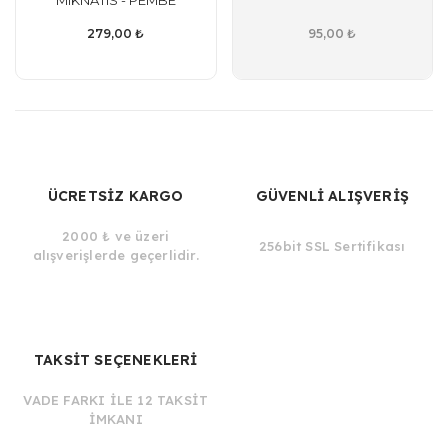
MIKNATIS - PEMBE
279,00 ₺
95,00 ₺
ÜCRETSİZ KARGO
GÜVENLİ ALIŞVERİŞ
2000 ₺ ve üzeri
256bit SSL Sertifikası
alışverişlerde geçerlidir.
TAKSİT SEÇENEKLERİ
VADE FARKI İLE 12 TAKSİT
İMKANI