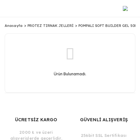
Anasayfa
PROTEZ TIRNAK JELLERİ
POMPALI SOFT BUILDER GEL 50ML
Ürün Bulunamadı.
ÜCRETSİZ KARGO
GÜVENLİ ALIŞVERİŞ
2000 ₺ ve üzeri
256bit SSL Sertifikası
alışverişlerde geçerlidir.