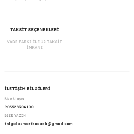
TAKSİT SEÇENEKLERİ
VADE FARKI İLE 12 TAKSİT
İMKANI
İLETİŞİM BİLGİLERİ
Bize Ulaşın
905528304100
BİZE YAZIN
tnlgalasmartkocaeli@gmail.com