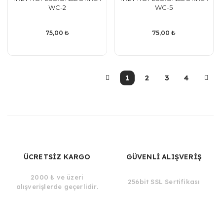
WC-2
WC-5
75,00 ₺
75,00 ₺
1
2
3
4
ÜCRETSİZ KARGO
GÜVENLİ ALIŞVERİŞ
2000 ₺ ve üzeri
256bit SSL Sertifikası
alışverişlerde geçerlidir.