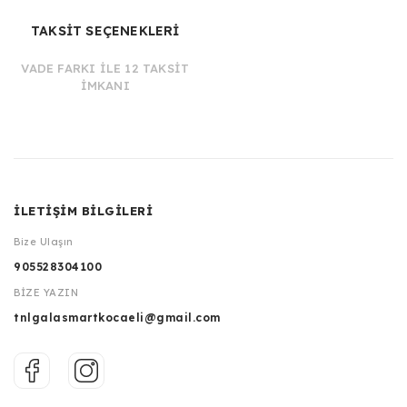
TAKSİT SEÇENEKLERİ
VADE FARKI İLE 12 TAKSİT
İMKANI
İLETİŞİM BİLGİLERİ
Bize Ulaşın
905528304100
BİZE YAZIN
tnlgalasmartkocaeli@gmail.com