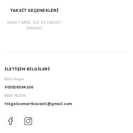
TAKSİT SEÇENEKLERİ
VADE FARKI İLE 12 TAKSİT
İMKANI
İLETİŞİM BİLGİLERİ
Bize Ulaşın
905528304100
BİZE YAZIN
tnlgalasmartkocaeli@gmail.com