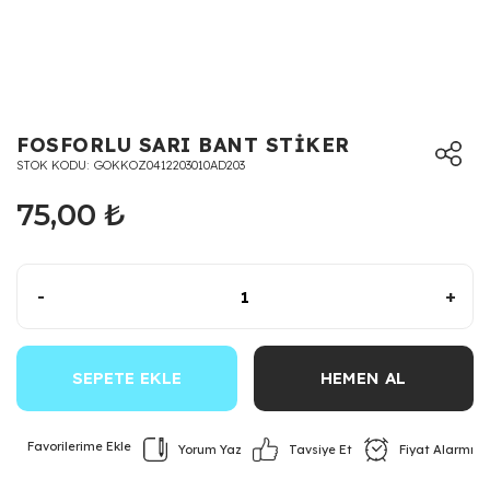
FOSFORLU SARI BANT STİKER
STOK KODU
GOKKOZ0412203010AD203
75,00 ₺
-
+
SEPETE EKLE
HEMEN AL
Yorum Yaz
Fiyat Alarmı
Tavsiye Et