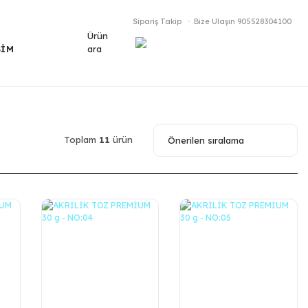
Sipariş Takip
Bize Ulaşın
905528304100
Ürün
ara
ŞİM
Toplam
11
ürün