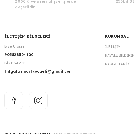
2000 ₺ ve üzeri alışverişlerde
256bit SS
geçerlidir.
İLETİŞİM BİLGİLERİ
KURUMSAL
Bize Ulaşın
İLETIŞIM
905528304100
HAVALE BILDIRI
BİZE YAZIN
KARGO TAKIBI
tnlgalasmartkocaeli@gmail.com
© TNL PROFESSIONAL.
Tüm Hakları Saklıdır.