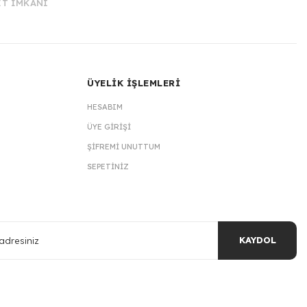
İT İMKANI
ÜYELİK İŞLEMLERİ
HESABIM
ÜYE GIRIŞI
ŞIFREMI UNUTTUM
SEPETINIZ
KAYDOL