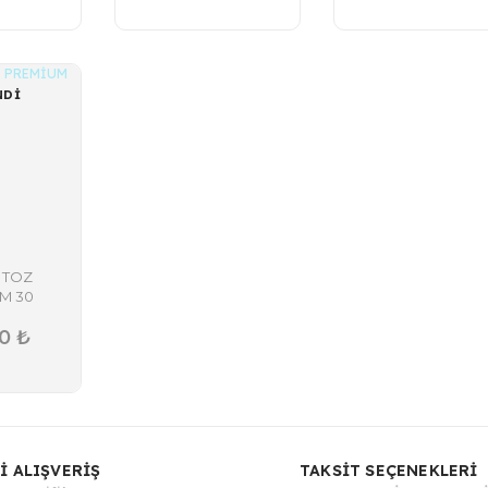
NDİ
 TOZ
M 30
:03
0 ₺
İ ALIŞVERİŞ
TAKSİT SEÇENEKLERİ