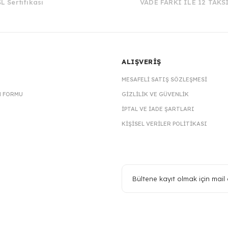
L Sertifikası
VADE FARKI İLE 12 TAKS
ALIŞVERİŞ
MESAFELI SATIŞ SÖZLEŞMESI
M FORMU
GIZLILIK VE GÜVENLIK
İPTAL VE İADE ŞARTLARI
KIŞISEL VERILER POLITIKASI