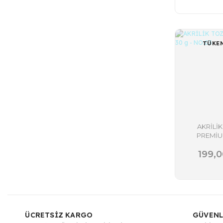
TÜKE
AKRİLİK
PREMİU
g - NO
199,0
ÜCRETSİZ KARGO
GÜVENL