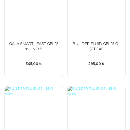
GALA SMART - FAST GEL 15
BUİLDER FLUİD GEL 15 G -
ml - NO:8
ŞEFFAF
345,00 ₺
295,00 ₺