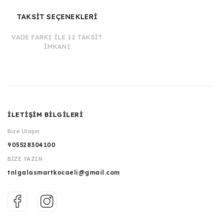
TAKSİT SEÇENEKLERİ
VADE FARKI İLE 12 TAKSİT
İMKANI
İLETİŞİM BİLGİLERİ
Bize Ulaşın
905528304100
BİZE YAZIN
tnlgalasmartkocaeli@gmail.com