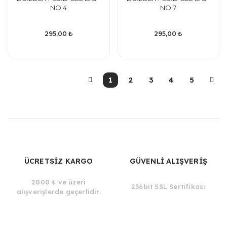
NO:4
NO:7
295,00 ₺
295,00 ₺
1
2
3
4
5
ÜCRETSİZ KARGO
GÜVENLİ ALIŞVERİŞ
2000 ₺ ve üzeri
256bit SSL Sertifikası
alışverişlerde geçerlidir.