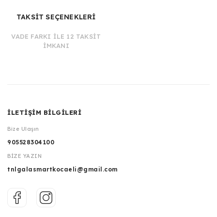
TAKSİT SEÇENEKLERİ
VADE FARKI İLE 12 TAKSİT
İMKANI
İLETİŞİM BİLGİLERİ
Bize Ulaşın
905528304100
BİZE YAZIN
tnlgalasmartkocaeli@gmail.com