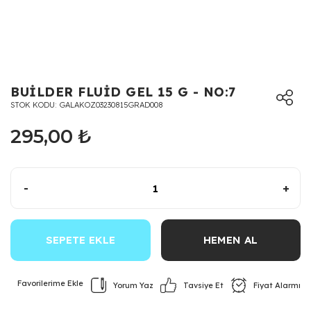
BUİLDER FLUİD GEL 15 G - NO:7
STOK KODU
GALAKOZ03230815GRAD008
295,00 ₺
-
+
SEPETE EKLE
HEMEN AL
Yorum Yaz
Fiyat Alarmı
Tavsiye Et