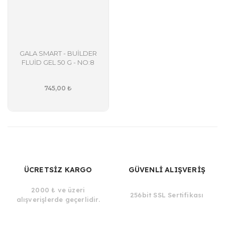
GALA SMART - BUİLDER
FLUİD GEL 50 G - NO:8
745,00 ₺
ÜCRETSİZ KARGO
GÜVENLİ ALIŞVERİŞ
2000 ₺ ve üzeri
256bit SSL Sertifikası
alışverişlerde geçerlidir.