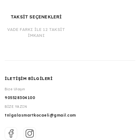
TAKSİT SEÇENEKLERİ
VADE FARKI İLE 12 TAKSİT
İMKANI
İLETİŞİM BİLGİLERİ
Bize Ulaşın
905528304100
BİZE YAZIN
tnlgalasmartkocaeli@gmail.com