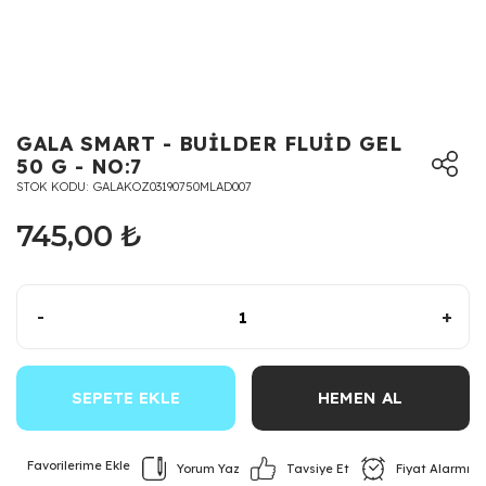
GALA SMART - BUİLDER FLUİD GEL
50 G - NO:7
STOK KODU
GALAKOZ03190750MLAD007
745,00 ₺
-
+
SEPETE EKLE
HEMEN AL
Yorum Yaz
Fiyat Alarmı
Tavsiye Et