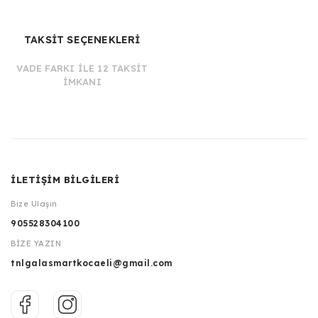
TAKSİT SEÇENEKLERİ
VADE FARKI İLE 12 TAKSİT
İMKANI
İLETİŞİM BİLGİLERİ
Bize Ulaşın
905528304100
BİZE YAZIN
tnlgalasmartkocaeli@gmail.com