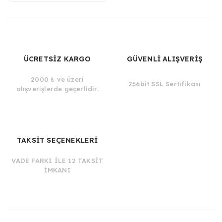
ÜCRETSİZ KARGO
GÜVENLİ ALIŞVERİŞ
2000 ₺ ve üzeri
256bit SSL Sertifikası
alışverişlerde geçerlidir.
TAKSİT SEÇENEKLERİ
VADE FARKI İLE 12 TAKSİT
İMKANI