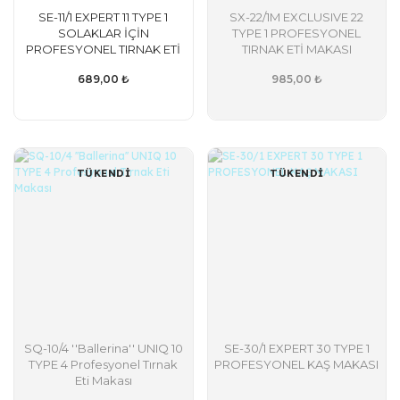
SE-11/1 EXPERT 11 TYPE 1
SX-22/1M EXCLUSIVE 22
SOLAKLAR İÇİN
TYPE 1 PROFESYONEL
PROFESYONEL TIRNAK ETİ
TIRNAK ETİ MAKASI
MAKASI
(MAGNOLİA)
689,00 ₺
985,00 ₺
TÜKENDİ
TÜKENDİ
SQ-10/4 ''Ballerina'' UNIQ 10
SE-30/1 EXPERT 30 TYPE 1
TYPE 4 Profesyonel Tırnak
PROFESYONEL KAŞ MAKASI
Eti Makası