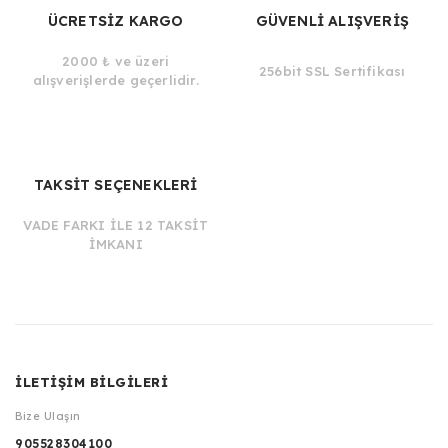
ÜCRETSİZ KARGO
GÜVENLİ ALIŞVERİŞ
2000 ₺ ve üzeri
256bit SSL Sertifikası
alışverişlerde geçerlidir.
TAKSİT SEÇENEKLERİ
VADE FARKI İLE 12 TAKSİT
İMKANI
İLETİŞİM BİLGİLERİ
Bize Ulaşın
905528304100