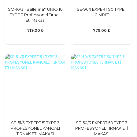
SQ-10/3 ''Ballerina'' UNIQ 10
SE-90/1 EXPERT 90 TYPE 1
TYPE 3 Profesyonel Tırnak
CIMBIZ
Eti Makası
719,00 ₺
779,00 ₺
SE-51/3 EXPERT 51 TYPE 3
SE-50/3 EXPERT 50 TYPE 3
PROFESYONEL KANCALI
PROFESYONEL TIRNAK ETİ
TIRNAK ETİ MAKASI
MAKASI