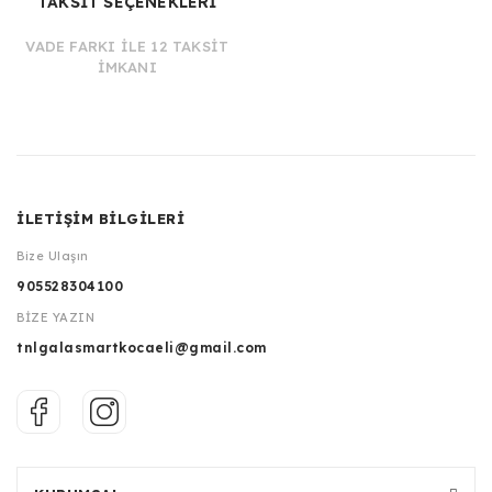
TAKSİT SEÇENEKLERİ
VADE FARKI İLE 12 TAKSİT
İMKANI
İLETİŞİM BİLGİLERİ
Bize Ulaşın
905528304100
BİZE YAZIN
tnlgalasmartkocaeli@gmail.com