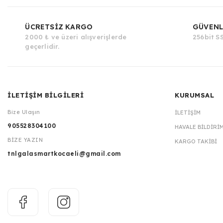
ÜCRETSİZ KARGO
GÜVENL
2000 ₺ ve üzeri alışverişlerde
256bit SS
geçerlidir.
İLETİŞİM BİLGİLERİ
KURUMSAL
Bize Ulaşın
İLETIŞIM
905528304100
HAVALE BILDIRI
BİZE YAZIN
KARGO TAKIBI
tnlgalasmartkocaeli@gmail.com