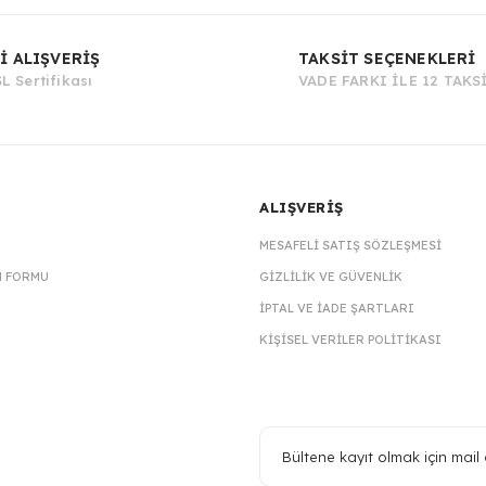
Bu ürüne ilk yorumu siz yapın!
İ ALIŞVERİŞ
TAKSİT SEÇENEKLERİ
L Sertifikası
VADE FARKI İLE 12 TAKS
Yorum Yaz
ALIŞVERİŞ
MESAFELI SATIŞ SÖZLEŞMESI
M FORMU
GIZLILIK VE GÜVENLIK
İPTAL VE İADE ŞARTLARI
KIŞISEL VERILER POLITIKASI