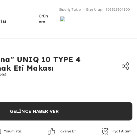
Sipariş Takip
Bize Ulaşın
905528304100
Ürün
ara
ŞİM
rina'' UNIQ 10 TYPE 4
nak Eti Makası
D469
GELİNCE HABER VER
Yorum Yaz
Fiyat Alarmı
Tavsiye Et