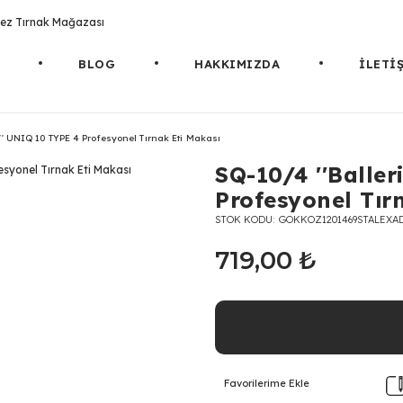
rotez Tırnak Mağazası
BLOG
HAKKIMIZDA
İLETİ
a'' UNIQ 10 TYPE 4 Profesyonel Tırnak Eti Makası
SQ-10/4 ''Balle
Profesyonel Tır
STOK KODU
GOKKOZ1201469STALEXA
719,00 ₺