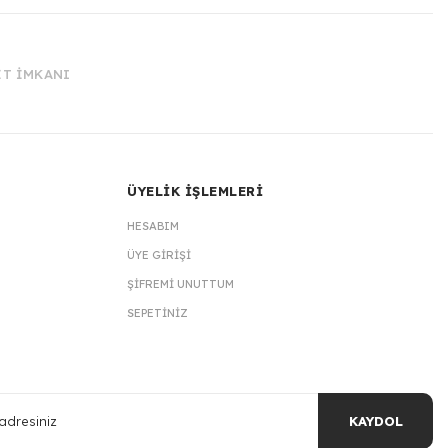
İT İMKANI
ÜYELİK İŞLEMLERİ
HESABIM
ÜYE GIRIŞI
ŞIFREMI UNUTTUM
SEPETINIZ
KAYDOL