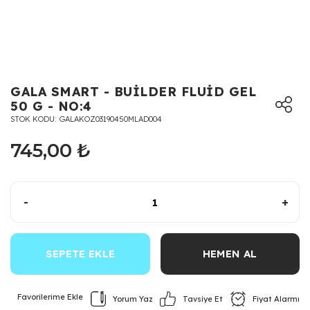
GALA SMART - BUİLDER FLUİD GEL
50 G - NO:4
STOK KODU
GALAKOZ03190450MLAD004
745,00 ₺
-
+
SEPETE EKLE
HEMEN AL
Yorum Yaz
Fiyat Alarmı
Tavsiye Et