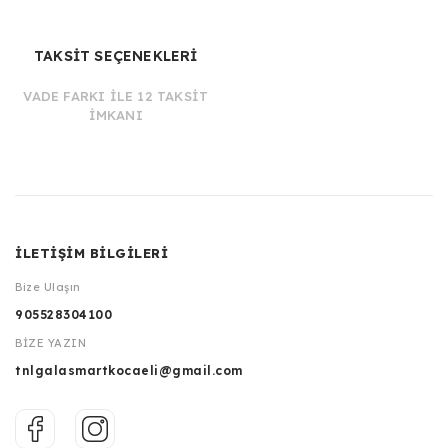
TAKSİT SEÇENEKLERİ
VADE FARKI İLE 12 TAKSİT
İMKANI
İLETİŞİM BİLGİLERİ
Bize Ulaşın
905528304100
BİZE YAZIN
tnlgalasmartkocaeli@gmail.com