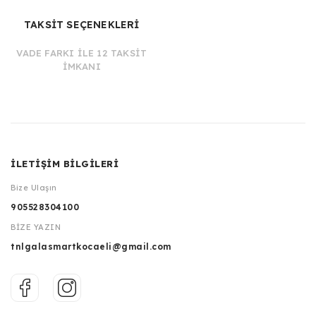
TAKSİT SEÇENEKLERİ
VADE FARKI İLE 12 TAKSİT
İMKANI
İLETİŞİM BİLGİLERİ
Bize Ulaşın
905528304100
BİZE YAZIN
tnlgalasmartkocaeli@gmail.com