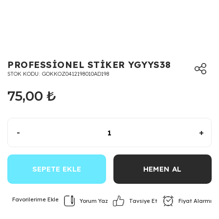
PROFESSİONEL STİKER YGYYS38
STOK KODU
GOKKOZ0412198010AD198
75,00 ₺
-
+
SEPETE EKLE
HEMEN AL
Yorum Yaz
Fiyat Alarmı
Tavsiye Et