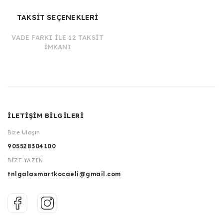
TAKSİT SEÇENEKLERİ
VADE FARKI İLE 12 TAKSİT
İMKANI
İLETİŞİM BİLGİLERİ
Bize Ulaşın
905528304100
BİZE YAZIN
tnlgalasmartkocaeli@gmail.com