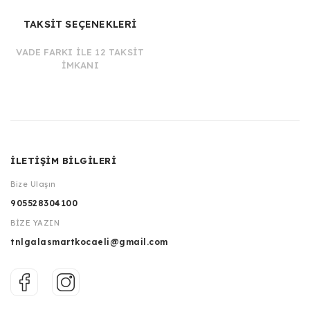
TAKSİT SEÇENEKLERİ
VADE FARKI İLE 12 TAKSİT
İMKANI
İLETİŞİM BİLGİLERİ
Bize Ulaşın
905528304100
BİZE YAZIN
tnlgalasmartkocaeli@gmail.com