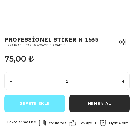
PROFESSİONEL STİKER N 1635
STOK KODU
GOKKOZ0412191010AD191
75,00 ₺
-
+
SEPETE EKLE
HEMEN AL
Yorum Yaz
Fiyat Alarmı
Tavsiye Et