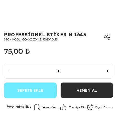
PROFESSİONEL STİKER N 1643
STOK KODU
GOKKOZ0412193010AD193
75,00 ₺
-
+
SEPETE EKLE
HEMEN AL
Yorum Yaz
Fiyat Alarmı
Tavsiye Et