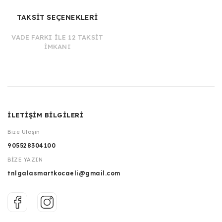
TAKSİT SEÇENEKLERİ
VADE FARKI İLE 12 TAKSİT
İMKANI
İLETİŞİM BİLGİLERİ
Bize Ulaşın
905528304100
BİZE YAZIN
tnlgalasmartkocaeli@gmail.com