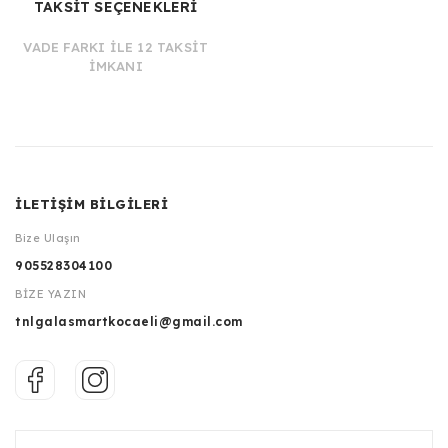
TAKSİT SEÇENEKLERİ
VADE FARKI İLE 12 TAKSİT
İMKANI
İLETİŞİM BİLGİLERİ
Bize Ulaşın
905528304100
BİZE YAZIN
tnlgalasmartkocaeli@gmail.com