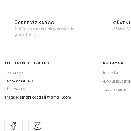
ÜCRETSİZ KARGO
GÜVENL
2000 ₺ ve üzeri alışverişlerde
256bit SS
geçerlidir.
İLETİŞİM BİLGİLERİ
KURUMSAL
Bize Ulaşın
İLETIŞIM
905528304100
HAVALE BILDIRI
BİZE YAZIN
KARGO TAKIBI
tnlgalasmartkocaeli@gmail.com