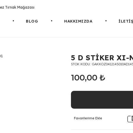
rotez Tırnak Mağazası
BLOG
HAKKIMIZDA
İLETİ
5 D STİKER XI-
STOK KODU
GAKKOZ0412145010AD14
100,00 ₺