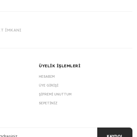
İT İMKANI
ÜYELİK İŞLEMLERİ
HESABIM
ÜYE GIRIŞI
ŞIFREMI UNUTTUM
SEPETINIZ
KAYDOL