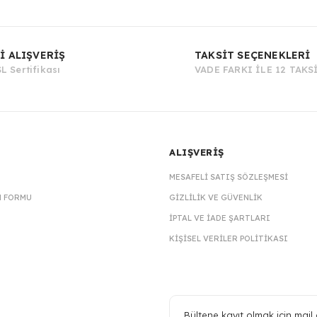
Bu ürüne ilk yorumu siz yapın!
İ ALIŞVERİŞ
TAKSİT SEÇENEKLERİ
L Sertifikası
VADE FARKI İLE 12 TAKS
Yorum Yaz
ALIŞVERİŞ
MESAFELI SATIŞ SÖZLEŞMESI
M FORMU
GIZLILIK VE GÜVENLIK
İPTAL VE İADE ŞARTLARI
KIŞISEL VERILER POLITIKASI