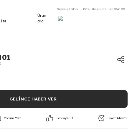
Sipariş Takip
Bize Ulaşın
905528304100
Ürün
ara
ŞİM
N01
5
GELİNCE HABER VER
Yorum Yaz
Fiyat Alarmı
Tavsiye Et