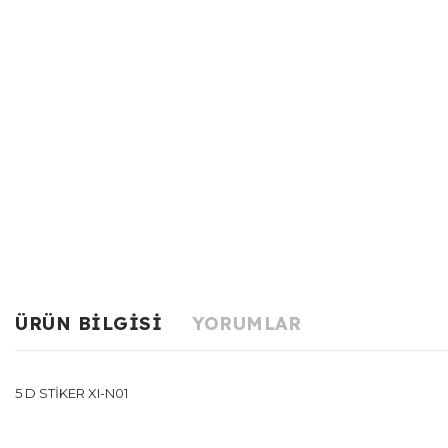
ÜRÜN BILGISI
YORUMLAR
5 D STİKER XI-N01