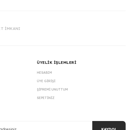
İT İMKANI
ÜYELİK İŞLEMLERİ
HESABIM
ÜYE GIRIŞI
ŞIFREMI UNUTTUM
SEPETINIZ
KAYDOL