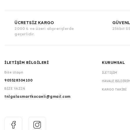
ÜCRETSİZ KARGO
GÜVENL
2000 ₺ ve üzeri alışverişlerde
256bit SS
geçerlidir.
İLETİŞİM BİLGİLERİ
KURUMSAL
Bize Ulaşın
İLETIŞIM
905528304100
HAVALE BILDIRI
BİZE YAZIN
KARGO TAKIBI
tnlgalasmartkocaeli@gmail.com