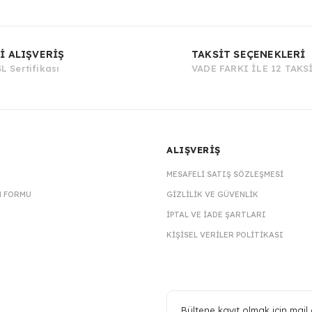
Bu ürüne ilk yorumu siz yapın!
İ ALIŞVERİŞ
TAKSİT SEÇENEKLERİ
L Sertifikası
VADE FARKI İLE 12 TAKS
Yorum Yaz
ALIŞVERİŞ
MESAFELI SATIŞ SÖZLEŞMESI
M FORMU
GIZLILIK VE GÜVENLIK
İPTAL VE İADE ŞARTLARI
KIŞISEL VERILER POLITIKASI