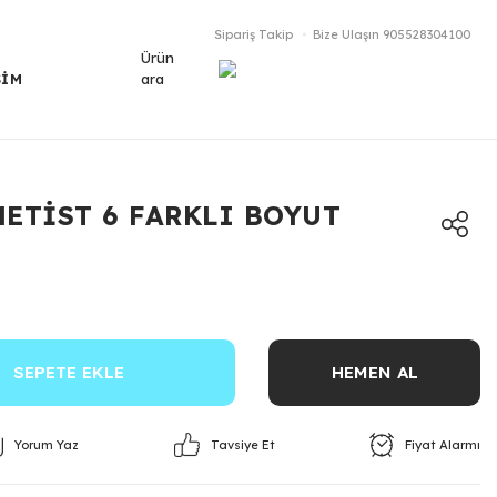
Sipariş Takip
Bize Ulaşın
905528304100
Ürün
ara
ŞİM
METİST 6 FARKLI BOYUT
SEPETE EKLE
HEMEN AL
Yorum Yaz
Fiyat Alarmı
Tavsiye Et