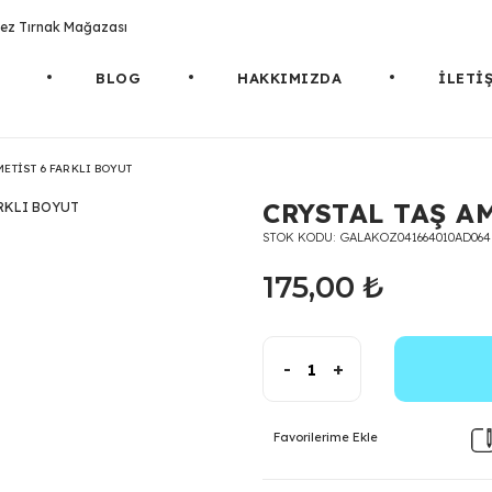
rotez Tırnak Mağazası
BLOG
HAKKIMIZDA
İLETİ
METİST 6 FARKLI BOYUT
CRYSTAL TAŞ A
STOK KODU
GALAKOZ041664010AD064
175,00 ₺
-
+