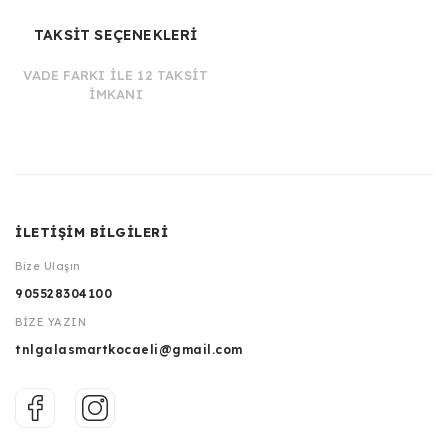
TAKSİT SEÇENEKLERİ
VADE FARKI İLE 12 TAKSİT
İMKANI
İLETİŞİM BİLGİLERİ
Bize Ulaşın
905528304100
BİZE YAZIN
tnlgalasmartkocaeli@gmail.com