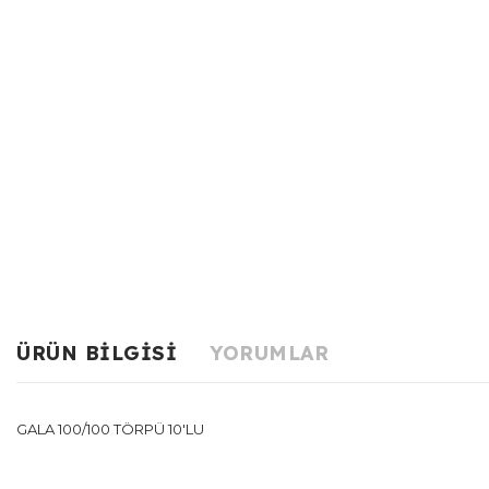
ÜRÜN BILGISI
YORUMLAR
GALA 100/100 TÖRPÜ 10'LU