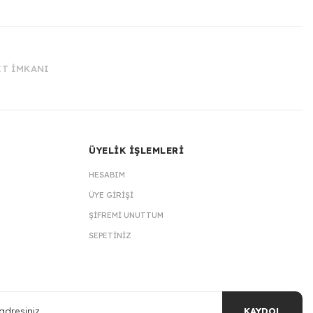
İT İMKANI
ÜYELİK İŞLEMLERİ
HESABIM
ÜYE GIRIŞI
ŞIFREMI UNUTTUM
SEPETINIZ
KAYDOL