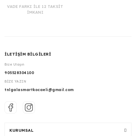
VADE FARKI İLE 12 TAKSİT
İMKANI
İLETİŞİM BİLGİLERİ
Bize Ulaşın
905528304100
BİZE YAZIN
tnlgalasmartkocaeli@gmail.com
KURUMSAL