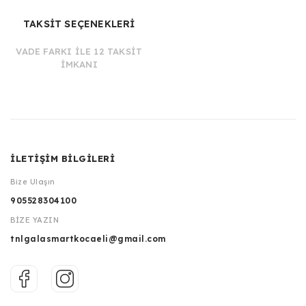
TAKSİT SEÇENEKLERİ
VADE FARKI İLE 12 TAKSİT
İMKANI
İLETİŞİM BİLGİLERİ
Bize Ulaşın
905528304100
BİZE YAZIN
tnlgalasmartkocaeli@gmail.com