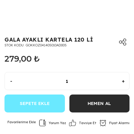
GALA AYAKLI KARTELA 120 Lİ
STOK KODU
GOKKOZ041405010AD005
279,00 ₺
-
+
SEPETE EKLE
HEMEN AL
Yorum Yaz
Fiyat Alarmı
Tavsiye Et