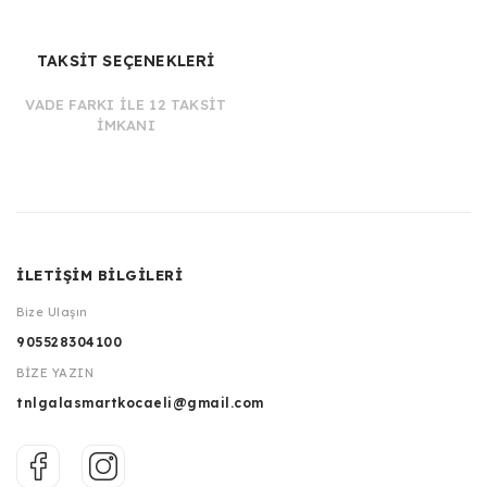
TAKSİT SEÇENEKLERİ
VADE FARKI İLE 12 TAKSİT
İMKANI
İLETİŞİM BİLGİLERİ
Bize Ulaşın
905528304100
BİZE YAZIN
tnlgalasmartkocaeli@gmail.com