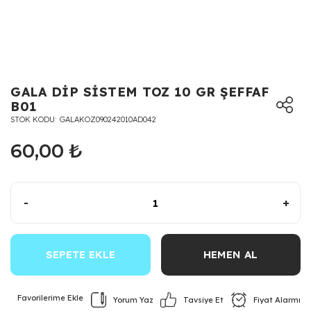
GALA DİP SİSTEM TOZ 10 GR ŞEFFAF
B01
STOK KODU
GALAKOZ090242010AD042
60,00 ₺
-
+
SEPETE EKLE
HEMEN AL
Yorum Yaz
Fiyat Alarmı
Tavsiye Et