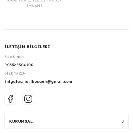
VADE FARKI İLE 12 TAKSİT
İMKANI
İLETİŞİM BİLGİLERİ
Bize Ulaşın
905528304100
BİZE YAZIN
tnlgalasmartkocaeli@gmail.com
KURUMSAL