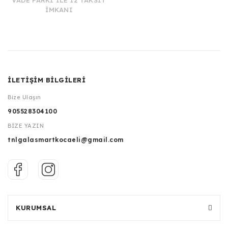
VADE FARKI İLE 12 TAKSİT
İMKANI
İLETİŞİM BİLGİLERİ
Bize Ulaşın
905528304100
BİZE YAZIN
tnlgalasmartkocaeli@gmail.com
KURUMSAL