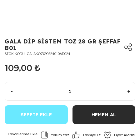
GALA DİP SİSTEM TOZ 28 GR ŞEFFAF
B01
STOK KODU
GALAKOZ090224010AD024
109,00 ₺
-
+
SEPETE EKLE
HEMEN AL
Yorum Yaz
Fiyat Alarmı
Tavsiye Et