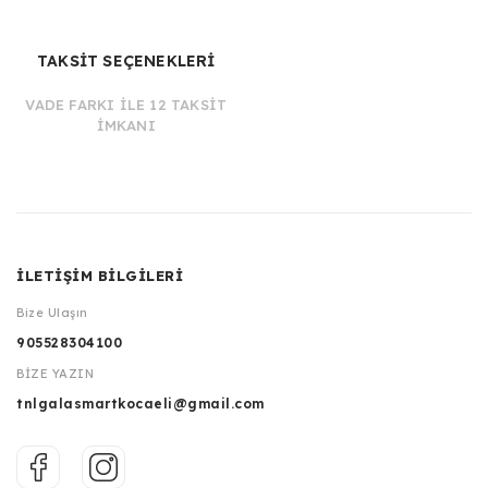
TAKSİT SEÇENEKLERİ
VADE FARKI İLE 12 TAKSİT
İMKANI
İLETİŞİM BİLGİLERİ
Bize Ulaşın
905528304100
BİZE YAZIN
tnlgalasmartkocaeli@gmail.com