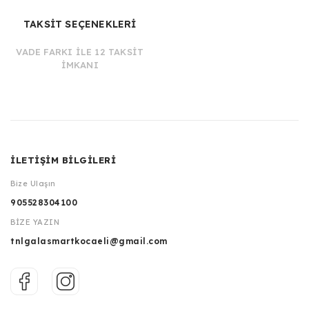
TAKSİT SEÇENEKLERİ
VADE FARKI İLE 12 TAKSİT
İMKANI
İLETİŞİM BİLGİLERİ
Bize Ulaşın
905528304100
BİZE YAZIN
tnlgalasmartkocaeli@gmail.com