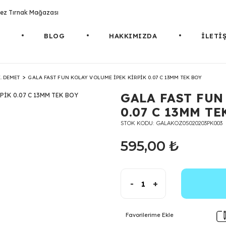
rotez Tırnak Mağazası
BLOG
HAKKIMIZDA
İLETİ
. DEMET
GALA FAST FUN KOLAY VOLUME İPEK KİRPİK 0.07 C 13MM TEK BOY
GALA FAST FUN
0.07 C 13MM TE
STOK KODU
GALAKOZ05020203PK003
595,00 ₺
-
+