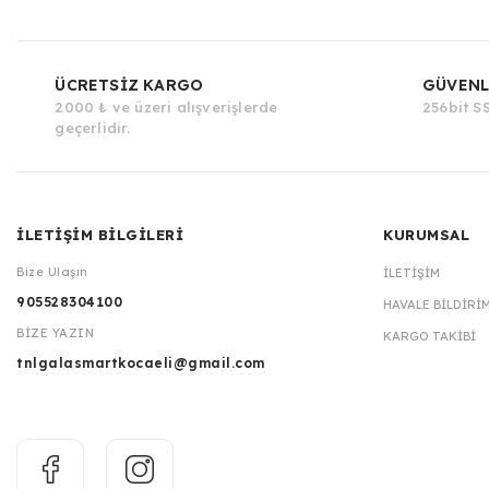
ÜCRETSİZ KARGO
GÜVENL
2000 ₺ ve üzeri alışverişlerde
256bit SS
geçerlidir.
İLETİŞİM BİLGİLERİ
KURUMSAL
Bize Ulaşın
İLETIŞIM
905528304100
HAVALE BILDIRI
BİZE YAZIN
KARGO TAKIBI
tnlgalasmartkocaeli@gmail.com