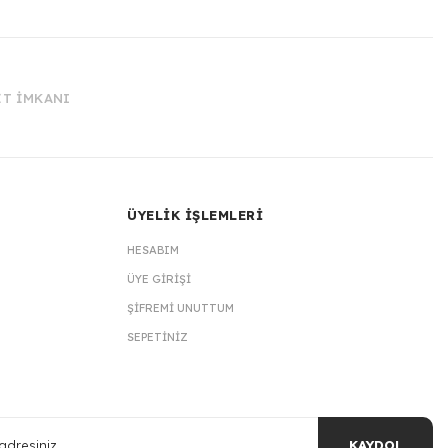
İT İMKANI
ÜYELİK İŞLEMLERİ
HESABIM
ÜYE GIRIŞI
ŞIFREMI UNUTTUM
SEPETINIZ
KAYDOL