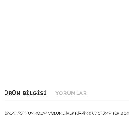
ÜRÜN BILGISI
YORUMLAR
GALA FAST FUN KOLAY VOLUME İPEK KİRPİK 0.07 C 13MM TEK BO