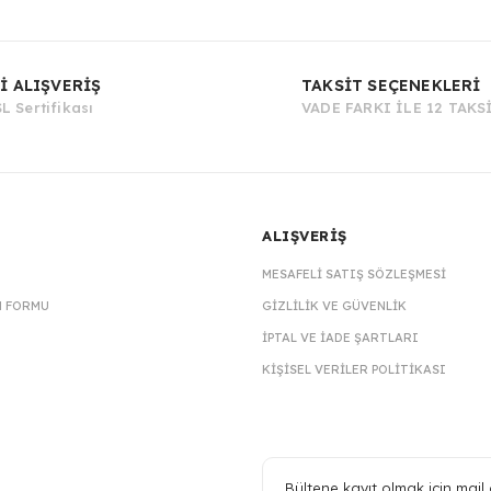
Bu ürüne ilk yorumu siz yapın!
İ ALIŞVERİŞ
TAKSİT SEÇENEKLERİ
L Sertifikası
VADE FARKI İLE 12 TAKS
Yorum Yaz
ALIŞVERİŞ
MESAFELI SATIŞ SÖZLEŞMESI
M FORMU
GIZLILIK VE GÜVENLIK
İPTAL VE İADE ŞARTLARI
KIŞISEL VERILER POLITIKASI