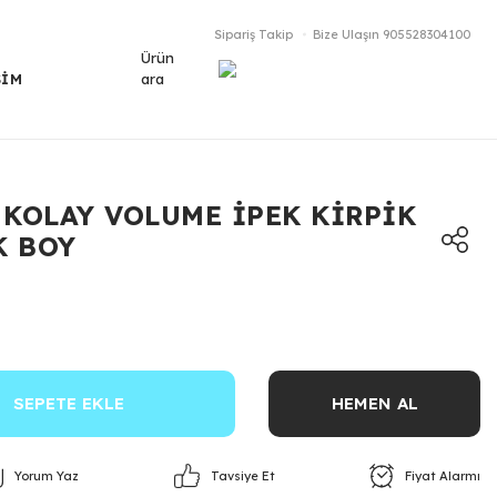
Sipariş Takip
Bize Ulaşın
905528304100
Ürün
ara
ŞİM
 KOLAY VOLUME İPEK KİRPİK
K BOY
SEPETE EKLE
HEMEN AL
Yorum Yaz
Fiyat Alarmı
Tavsiye Et