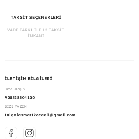
TAKSİT SEÇENEKLERİ
VADE FARKI İLE 12 TAKSİT
İMKANI
İLETİŞİM BİLGİLERİ
Bize Ulaşın
905528304100
BİZE YAZIN
tnlgalasmartkocaeli@gmail.com