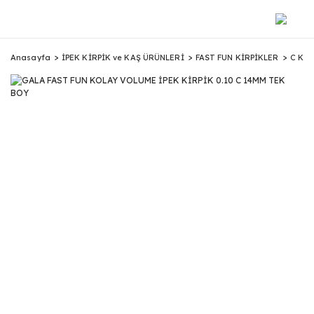
Anasayfa
İPEK KİRPİK ve KAŞ ÜRÜNLERİ
FAST FUN KİRPİKLER
C KIV