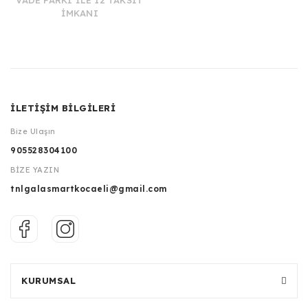
VADE FARKI İLE 12 TAKSİT
İMKANI
İLETİŞİM BİLGİLERİ
Bize Ulaşın
905528304100
BİZE YAZIN
tnlgalasmartkocaeli@gmail.com
KURUMSAL