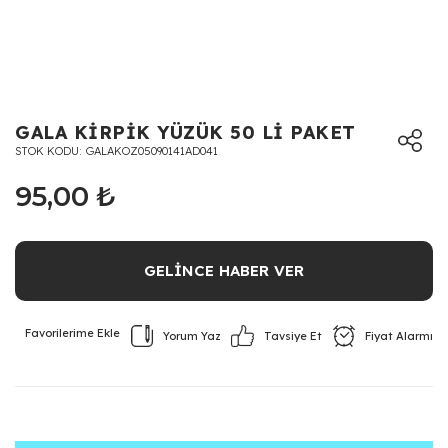
GALA KİRPİK YÜZÜK 50 Lİ PAKET
STOK KODU
GALAKOZ05090141AD041
95,00 ₺
GELİNCE HABER VER
Yorum Yaz
Fiyat Alarmı
Tavsiye Et