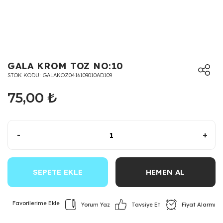
GALA KROM TOZ NO:10
STOK KODU
GALAKOZ0416109010AD109
75,00 ₺
-
+
SEPETE EKLE
HEMEN AL
Yorum Yaz
Fiyat Alarmı
Tavsiye Et