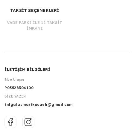
TAKSİT SEÇENEKLERİ
VADE FARKI İLE 12 TAKSİT
İMKANI
İLETİŞİM BİLGİLERİ
Bize Ulaşın
905528304100
BİZE YAZIN
tnlgalasmartkocaeli@gmail.com