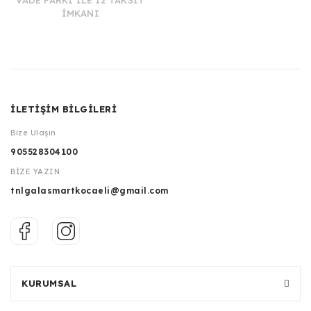
VADE FARKI İLE 12 TAKSİT
İMKANI
İLETİŞİM BİLGİLERİ
Bize Ulaşın
905528304100
BİZE YAZIN
tnlgalasmartkocaeli@gmail.com
KURUMSAL