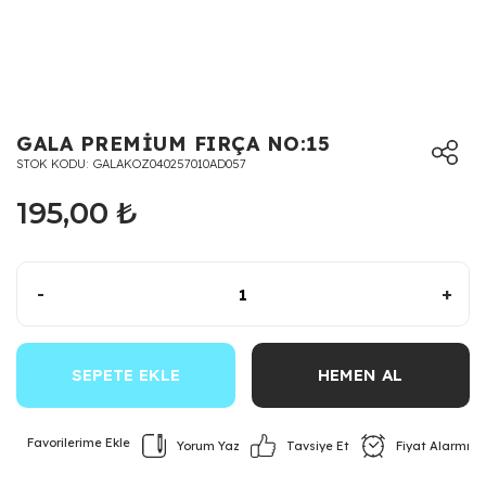
GALA PREMİUM FIRÇA NO:15
STOK KODU
GALAKOZ040257010AD057
195,00 ₺
-
+
SEPETE EKLE
HEMEN AL
Yorum Yaz
Fiyat Alarmı
Tavsiye Et