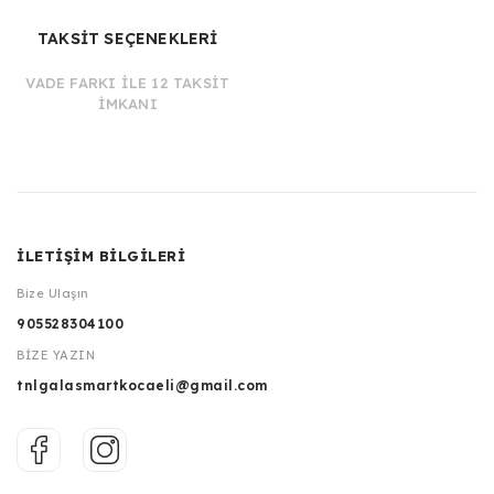
TAKSİT SEÇENEKLERİ
VADE FARKI İLE 12 TAKSİT
İMKANI
İLETİŞİM BİLGİLERİ
Bize Ulaşın
905528304100
BİZE YAZIN
tnlgalasmartkocaeli@gmail.com