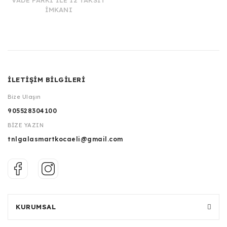
VADE FARKI İLE 12 TAKSİT
İMKANI
İLETİŞİM BİLGİLERİ
Bize Ulaşın
905528304100
BİZE YAZIN
tnlgalasmartkocaeli@gmail.com
KURUMSAL