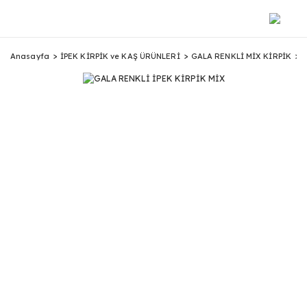
Anasayfa
İPEK KİRPİK ve KAŞ ÜRÜNLERİ
GALA RENKLİ MİX KİRPİK
G