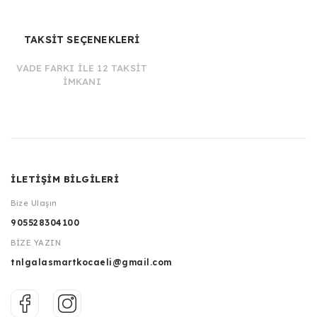
TAKSİT SEÇENEKLERİ
VADE FARKI İLE 12 TAKSİT
İMKANI
İLETİŞİM BİLGİLERİ
Bize Ulaşın
905528304100
BİZE YAZIN
tnlgalasmartkocaeli@gmail.com