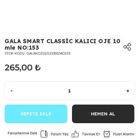
GALA SMART CLASSİC KALICI OJE 10
mle NO:153
STOK KODU
GALAKOZ0121153010AD153
265,00 ₺
-
+
SEPETE EKLE
HEMEN AL
Yorum Yaz
Fiyat Alarmı
Tavsiye Et