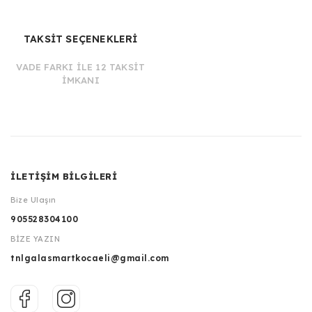
TAKSİT SEÇENEKLERİ
VADE FARKI İLE 12 TAKSİT
İMKANI
İLETİŞİM BİLGİLERİ
Bize Ulaşın
905528304100
BİZE YAZIN
tnlgalasmartkocaeli@gmail.com