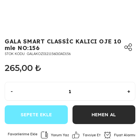
GALA SMART CLASSİC KALICI OJE 10
mle NO:156
STOK KODU
GALAKOZ0121156010AD156
265,00 ₺
-
+
SEPETE EKLE
HEMEN AL
Yorum Yaz
Fiyat Alarmı
Tavsiye Et