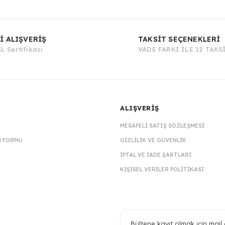
Bu ürüne ilk yorumu siz yapın!
İ ALIŞVERİŞ
TAKSİT SEÇENEKLERİ
L Sertifikası
VADE FARKI İLE 12 TAKS
Yorum Yaz
ALIŞVERİŞ
MESAFELI SATIŞ SÖZLEŞMESI
M FORMU
GIZLILIK VE GÜVENLIK
İPTAL VE İADE ŞARTLARI
KIŞISEL VERILER POLITIKASI