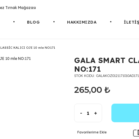
rotez Tırnak Mağazası
BLOG
HAKKIMIZDA
İLETİ
LASSİC KALICI OJE 10 mle NO:171
GALA SMART CL
NO:171
STOK KODU
GALAKOZ0121171010AD171
265,00 ₺
-
+