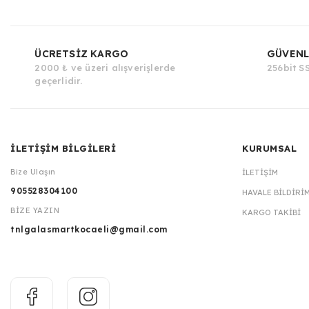
ÜCRETSİZ KARGO
GÜVENL
2000 ₺ ve üzeri alışverişlerde
256bit SS
geçerlidir.
İLETİŞİM BİLGİLERİ
KURUMSAL
Bize Ulaşın
İLETIŞIM
905528304100
HAVALE BILDIRI
BİZE YAZIN
KARGO TAKIBI
tnlgalasmartkocaeli@gmail.com