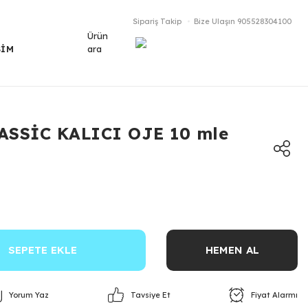
Sipariş Takip
Bize Ulaşın
905528304100
Ürün
ara
ŞİM
ASSİC KALICI OJE 10 mle
SEPETE EKLE
HEMEN AL
Yorum Yaz
Fiyat Alarmı
Tavsiye Et