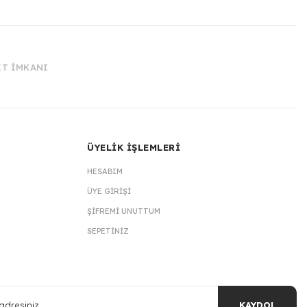
İT İMKANI
ÜYELİK İŞLEMLERİ
HESABIM
ÜYE GIRIŞI
ŞIFREMI UNUTTUM
SEPETINIZ
KAYDOL