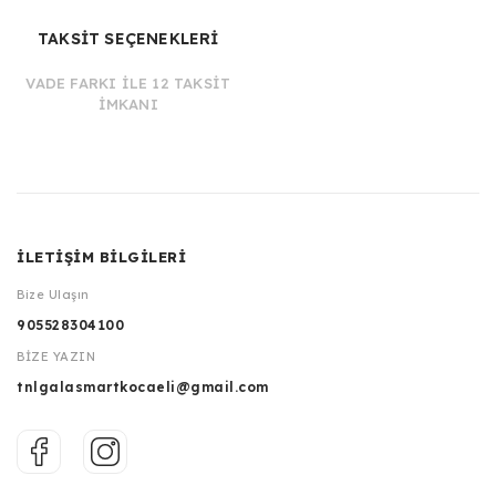
TAKSİT SEÇENEKLERİ
VADE FARKI İLE 12 TAKSİT
İMKANI
İLETİŞİM BİLGİLERİ
Bize Ulaşın
905528304100
BİZE YAZIN
tnlgalasmartkocaeli@gmail.com