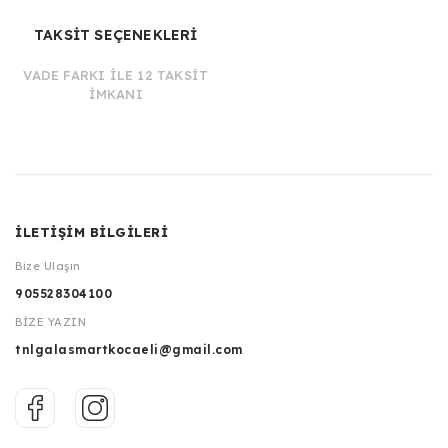
TAKSİT SEÇENEKLERİ
VADE FARKI İLE 12 TAKSİT
İMKANI
İLETİŞİM BİLGİLERİ
Bize Ulaşın
905528304100
BİZE YAZIN
tnlgalasmartkocaeli@gmail.com