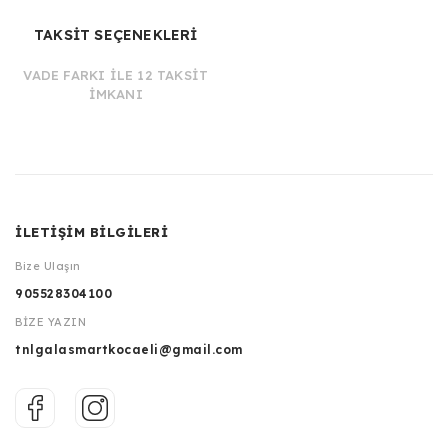
TAKSİT SEÇENEKLERİ
VADE FARKI İLE 12 TAKSİT
İMKANI
İLETİŞİM BİLGİLERİ
Bize Ulaşın
905528304100
BİZE YAZIN
tnlgalasmartkocaeli@gmail.com