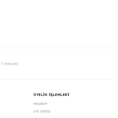
İT İMKANI
ÜYELİK İŞLEMLERİ
HESABIM
ÜYE GIRIŞI