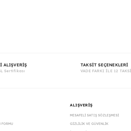
Bu ürüne ilk yorumu siz yapın!
İ ALIŞVERİŞ
TAKSİT SEÇENEKLERİ
L Sertifikası
VADE FARKI İLE 12 TAKS
Yorum Yaz
ALIŞVERİŞ
MESAFELI SATIŞ SÖZLEŞMESI
M FORMU
GIZLILIK VE GÜVENLIK