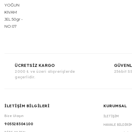
YOĞUN
KIVAM
JEL 50gr -
NO:07
ÜCRETSİZ KARGO
GÜVENL
2000 ₺ ve üzeri alışverişlerde
256bit SS
geçerlidir.
İLETİŞİM BİLGİLERİ
KURUMSAL
Bize Ulaşın
İLETIŞIM
905528304100
HAVALE BILDIRI