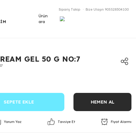
Sipariş Takip
Bize Ulaşın
905528304100
Ürün
ara
ŞİM
REAM GEL 50 G NO:7
07
SEPETE EKLE
HEMEN AL
Yorum Yaz
Fiyat Alarmı
Tavsiye Et