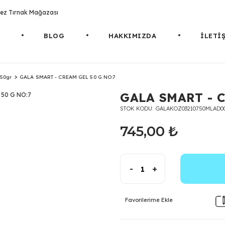
rotez Tırnak Mağazası
BLOG
HAKKIMIZDA
İLETİ
50gr
GALA SMART - CREAM GEL 50 G NO:7
GALA SMART - C
STOK KODU
GALAKOZ03210750MLAD0
745,00 ₺
-
+