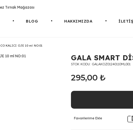
rotez Tırnak Mağazası
BLOG
HAKKIMIZDA
İLETİ
CO KALICI OJE 10 ml NO:01
GALA SMART Dİ
STOK KODU
GALAKOZ01240110ML001
295,00 ₺