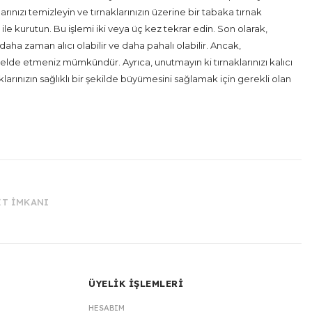
rınızı temizleyin ve tırnaklarınızın üzerine bir tabaka tırnak
ile kurutun. Bu işlemi iki veya üç kez tekrar edin. Son olarak,
aha zaman alıcı olabilir ve daha pahalı olabilir. Ancak,
elde etmeniz mümkündür. Ayrıca, unutmayın ki tırnaklarınızı kalıcı
klarınızın sağlıklı bir şekilde büyümesini sağlamak için gerekli olan
İT İMKANI
ÜYELİK İŞLEMLERİ
HESABIM