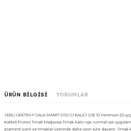
ÜRÜN BILGISI
YORUMLAR
YERLİ ÜRETİM !!! GALA SMART DİSCO KALICI OJE 10 minimum 25 uygu
Kaliteli Protez Tırnak Mağazası.Tırnak kalıcı oje, normal oje uygulama
pigment içerir ve tırnaklar üzerinde daha uzun süre dayanır. Tırnak kal