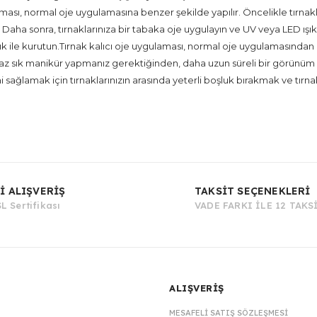
ması, normal oje uygulamasına benzer şekilde yapılır. Öncelikle tırnakla
 Daha sonra, tırnaklarınıza bir tabaka oje uygulayın ve UV veya LED ışık 
ık ile kurutun.Tırnak kalıcı oje uygulaması, normal oje uygulamasından d
 az sık manikür yapmanız gerektiğinden, daha uzun süreli bir görünüm 
ni sağlamak için tırnaklarınızın arasında yeterli boşluk bırakmak ve tırna
Bu ürüne ilk yorumu siz yapın!
İ ALIŞVERİŞ
TAKSİT SEÇENEKLERİ
L Sertifikası
VADE FARKI İLE 12 TAKS
Yorum Yaz
ALIŞVERİŞ
MESAFELI SATIŞ SÖZLEŞMESI