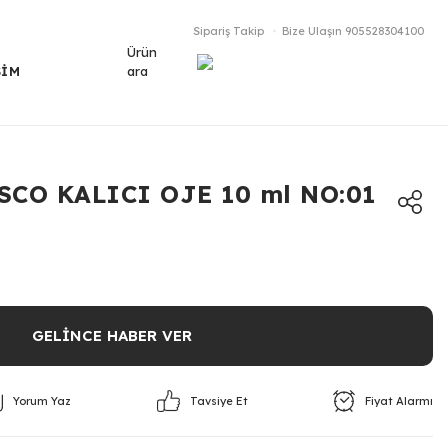
Sipariş Takip
Bize Ulaşın
905528304100
Ürün
ara
ŞİM
SCO KALICI OJE 10 ml NO:01
GELİNCE HABER VER
Yorum Yaz
Fiyat Alarmı
Tavsiye Et