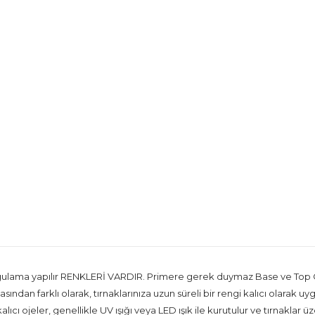
lama yapılır RENKLERİ VARDIR. Primere gerek duymaz Base ve Top Coa
sından farklı olarak, tırnaklarınıza uzun süreli bir rengi kalıcı olarak
ıcı ojeler, genellikle UV ışığı veya LED ışık ile kurutulur ve tırnaklar ü