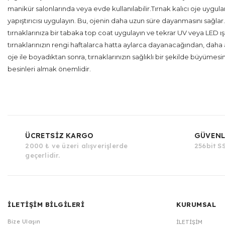
manikür salonlarında veya evde kullanılabilir.Tırnak kalıcı oje uygula
yapıştırıcısı uygulayın. Bu, ojenin daha uzun süre dayanmasını sağlar.
tırnaklarınıza bir tabaka top coat uygulayın ve tekrar UV veya LED ış
tırnaklarınızın rengi haftalarca hatta aylarca dayanacağından, daha
oje ile boyadıktan sonra, tırnaklarınızın sağlıklı bir şekilde büyümesi
besinleri almak önemlidir.
ÜCRETSİZ KARGO
GÜVENL
2000 ₺ ve üzeri alışverişlerde
256bit SS
geçerlidir.
İLETİŞİM BİLGİLERİ
KURUMSAL
Bize Ulaşın
İLETIŞIM