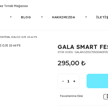
rotez Tırnak Mağazası
BLOG
HAKKIMIZDA
İLETİ
ESTİVAL KALICI OJE 10 ml F5
GALA SMART FES
STOK KODU
GALAKOZ011705010ADF05
295,00 ₺
-
+