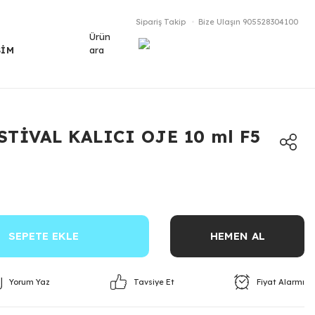
Sipariş Takip
Bize Ulaşın
905528304100
Ürün
ara
ŞİM
TİVAL KALICI OJE 10 ml F5
SEPETE EKLE
HEMEN AL
Yorum Yaz
Fiyat Alarmı
Tavsiye Et