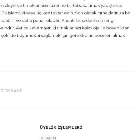
zleyin ve tırnaklarınızın üzerine bir tabaka tırnak yapıştırıcısı
u işlemi iki veya üç kez tekrar edin. Son olarak, tırnaklarınıza bir
bilir ve daha pahalı olabilir. Ancak, tırnaklarınızın rengi
r. Ayrıca, unutmayın ki tırnaklarınızı kalıcı oje ile boyadıktan
 bir şekilde büyümesini sağlamak için gerekli olan besinleri almak
İT İMKANI
ÜYELİK İŞLEMLERİ
HESABIM