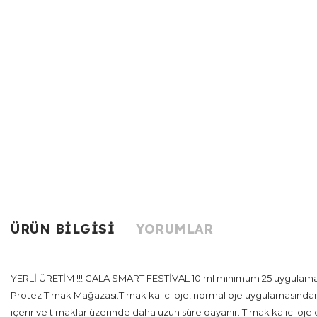
ÜRÜN BILGISI
YORUMLAR
YERLİ ÜRETİM !!! GALA SMART FESTİVAL 10 ml minimum 25 uygulama y
Protez Tırnak Mağazası.Tırnak kalıcı oje, normal oje uygulamasından f
içerir ve tırnaklar üzerinde daha uzun süre dayanır. Tırnak kalıcı ojel