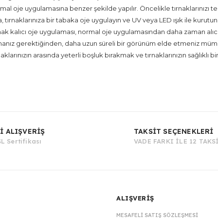
mal oje uygulamasına benzer şekilde yapılır. Öncelikle tırnaklarınızı temi
ırnaklarınıza bir tabaka oje uygulayın ve UV veya LED ışık ile kurutun. B
ak kalıcı oje uygulaması, normal oje uygulamasından daha zaman alıcı ola
nız gerektiğinden, daha uzun süreli bir görünüm elde etmeniz mümkündü
rnaklarınızın arasında yeterli boşluk bırakmak ve tırnaklarınızın sağlıklı
Bu ürüne ilk yorumu siz yapın!
İ ALIŞVERİŞ
TAKSİT SEÇENEKLERİ
L Sertifikası
VADE FARKI İLE 12 TAKS
Yorum Yaz
ALIŞVERİŞ
MESAFELI SATIŞ SÖZLEŞMESI