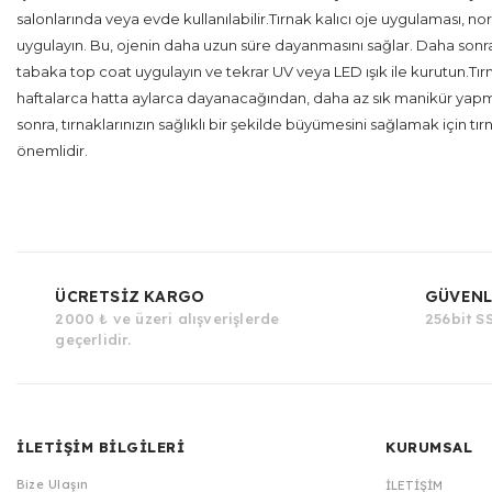
salonlarında veya evde kullanılabilir.Tırnak kalıcı oje uygulaması, nor
uygulayın. Bu, ojenin daha uzun süre dayanmasını sağlar. Daha sonra, t
tabaka top coat uygulayın ve tekrar UV veya LED ışık ile kurutun.Tırn
haftalarca hatta aylarca dayanacağından, daha az sık manikür yapma
sonra, tırnaklarınızın sağlıklı bir şekilde büyümesini sağlamak için tı
önemlidir.
ÜCRETSİZ KARGO
GÜVENL
2000 ₺ ve üzeri alışverişlerde
256bit SS
geçerlidir.
İLETİŞİM BİLGİLERİ
KURUMSAL
Bize Ulaşın
İLETIŞIM