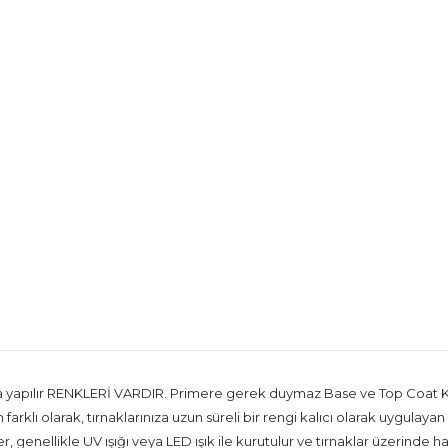
apılır RENKLERİ VARDIR. Primere gerek duymaz Base ve Top Coat Kulla
arklı olarak, tırnaklarınıza uzun süreli bir rengi kalıcı olarak uygula
er, genellikle UV ışığı veya LED ışık ile kurutulur ve tırnaklar üzerinde 