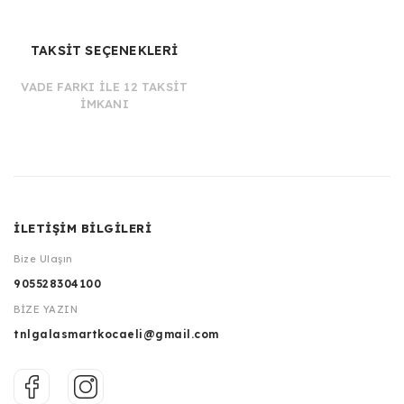
TAKSİT SEÇENEKLERİ
VADE FARKI İLE 12 TAKSİT
İMKANI
İLETİŞİM BİLGİLERİ
Bize Ulaşın
905528304100
BİZE YAZIN
tnlgalasmartkocaeli@gmail.com