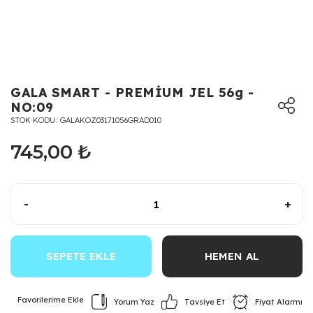
GALA SMART - PREMİUM JEL 56g -
NO:09
STOK KODU
GALAKOZ03171056GRAD010
745,00 ₺
-
+
SEPETE EKLE
HEMEN AL
Yorum Yaz
Fiyat Alarmı
Tavsiye Et