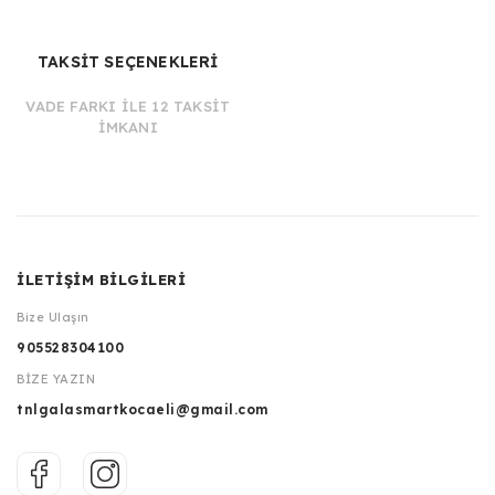
TAKSİT SEÇENEKLERİ
VADE FARKI İLE 12 TAKSİT
İMKANI
İLETİŞİM BİLGİLERİ
Bize Ulaşın
905528304100
BİZE YAZIN
tnlgalasmartkocaeli@gmail.com